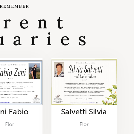
 REMEMBER
rrent
uaries
ni Fabio
Salvetti Silvia
Flor
Flor