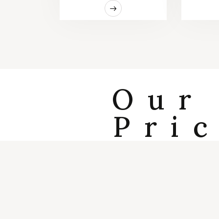
Our
Pri
START PLANNING