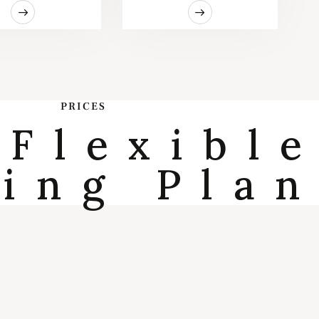
PRICES
 Flexibl
cing Pla