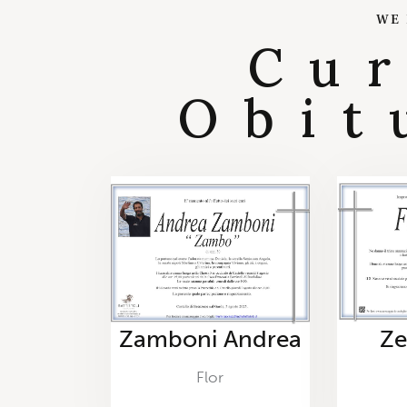
WE
Cu
Obit
Zamboni Andrea
Ze
Flor