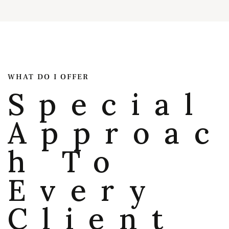
WHAT DO I OFFER
Special
Approac
h To
Every
Client