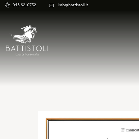
045 6210732
info@battistoli.it