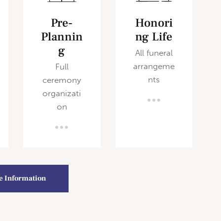
Pre-
Honori
Plannin
ng Life
g
All funeral
arrangeme
Full
nts
ceremony
organizati
on
e Information