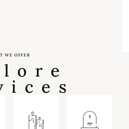
T WE OFFER
plore
vices