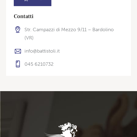
Contatti
Str. Campazzi di Mezzo 9/11 – Bardolino
(VR)
info@battistoli.it
045 6210732