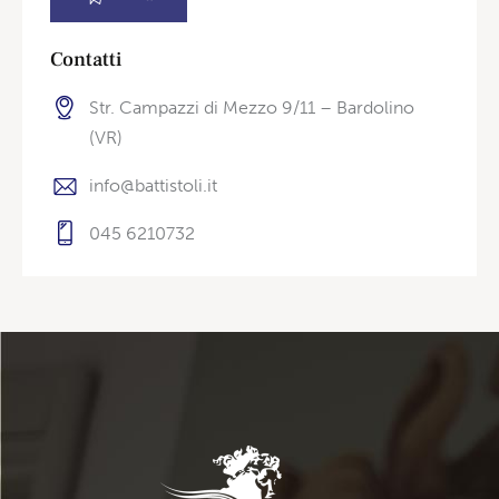
Contatti
Str. Campazzi di Mezzo 9/11 – Bardolino
(VR)
info@battistoli.it
045 6210732