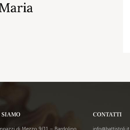
Maria
 SIAMO
CONTATTI
ampazzi di Mezzo 9/11 – Bardolino
info@battistoli.it