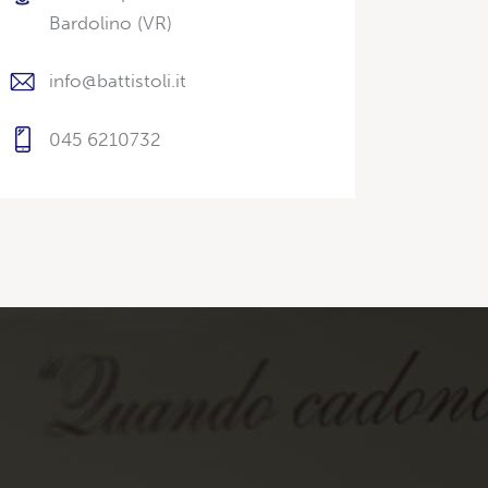
Bardolino (VR)
info@battistoli.it
045 6210732