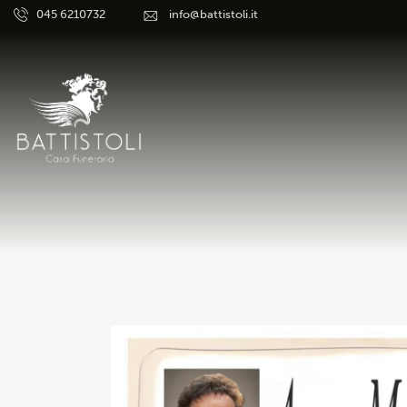
045 6210732
info@battistoli.it