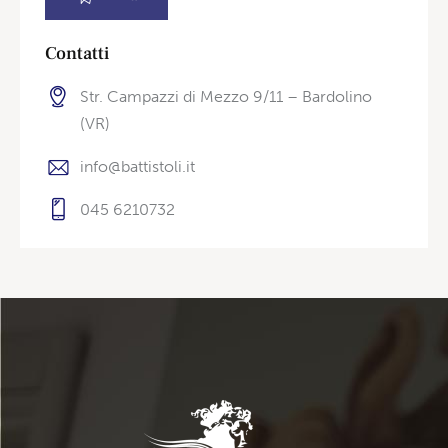
Contatti
Str. Campazzi di Mezzo 9/11 – Bardolino
(VR)
info@battistoli.it
045 6210732